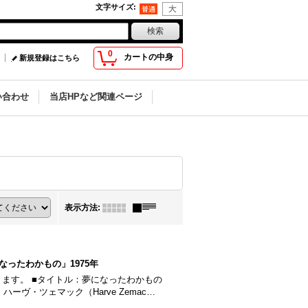
文字サイズ
:
0
カートの中身
新規登録はこちら
い合わせ
当店HPなど関連ページ
表示方法
:
ったわかもの」1975年
ます。 ■タイトル：夢になったわかもの
ハーヴ・ツェマック（Harve Zemac…