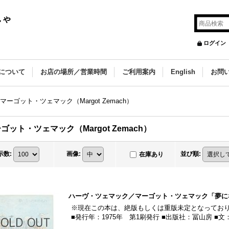
しゃ
ログイン
について
お店の場所／営業時間
ご利用案内
English
お問
マーゴット・ツェマック（Margot Zemach）
ゴット・ツェマック（Margot Zemach）
示数
:
画像
:
並び順
:
在庫あり
ハーヴ・ツェマック／マーゴット・ツェマック「夢にな
※現在この本は、絶版もしくは重版未定となっており
■発行年：1975年 第1刷発行 ■出版社：冨山房 ■文：