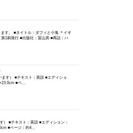
ます。 ■タイトル：ダフィと小鬼 ＊イギ
 第1刷発行 ■出版社：冨山房 ■再話：ハ
年
（だと思います） ■テキスト：英語 ■エディショ
3.0cm ■ペ…
思います） ■テキスト：英語 ■エディション：
0cm ■ページ：約4…