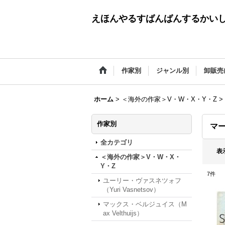
えほんやるすばんばんするかい
作家別
ジャンル別
卸販売
ホーム
>
＜海外の作家＞V・W・X・Y・Z
>
作家別
マー
全カテゴリ
表
＜海外の作家＞V・W・X・
Y・Z
7
件
ユーリー・ヴァスネツォフ
（Yuri Vasnetsov）
マックス・ベルジュイス（M
ax Velthuijs）