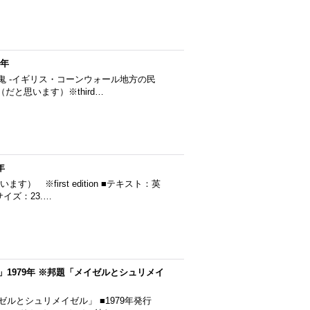
8年
フィと小鬼 -イギリス・コーンウォール地方の民
だと思います）※third…
年
います） ※first edition ■テキスト：英
イズ：23.…
EL」1979年 ※邦題「メイゼルとシュリメイ
メイゼルとシュリメイゼル」 ■1979年発行