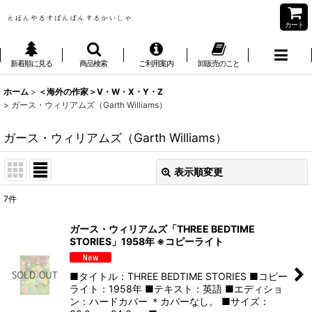
カート
新着順に見る
商品検索
ご利用案内
卸販売のこと
ホーム
>
＜海外の作家＞V・W・X・Y・Z
>
ガース・ウィリアムズ（Garth Williams）
ガース・ウィリアムズ（Garth Williams）
表示順変更
閉じる
7
件
表示数
:
ガース・ウィリアムズ「THREE BEDTIME
STORIES」1958年 ※コピーライト
並び順
:
■タイトル：THREE BEDTIME STORIES ■コピー
絞り込む
ライト：1958年 ■テキスト：英語 ■エディショ
ン：ハードカバー ＊カバーなし。 ■サイズ：