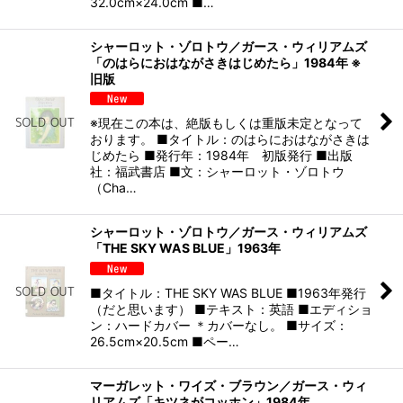
32.0cm×24.0cm ■…
シャーロット・ゾロトウ／ガース・ウィリアムズ
「のはらにおはながさきはじめたら」1984年 ※
旧版
※現在この本は、絶版もしくは重版未定となって
おります。 ■タイトル：のはらにおはながさきは
じめたら ■発行年：1984年 初版発行 ■出版
社：福武書店 ■文：シャーロット・ゾロトウ
（Cha…
シャーロット・ゾロトウ／ガース・ウィリアムズ
「THE SKY WAS BLUE」1963年
■タイトル：THE SKY WAS BLUE ■1963年発行
（だと思います） ■テキスト：英語 ■エディショ
ン：ハードカバー ＊カバーなし。 ■サイズ：
26.5cm×20.5cm ■ペー…
マーガレット・ワイズ・ブラウン／ガース・ウィ
リアムズ「キツネがコッホン」1984年