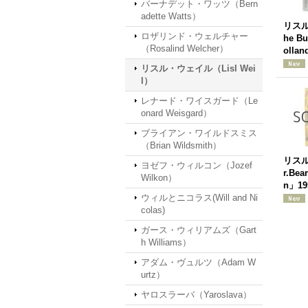
バーナデット・ワッツ（Bern
adette Watts）
リス
ロザリンド・ウェルチャー
he Bu
（Rosalind Welcher）
olla
リスル・ウェイル（Lisl Wei
l）
レナード・ワイスガード（Le
onard Weisgard）
ブライアン・ワイルドスミス
（Brian Wildsmith）
リス
ヨゼフ・ウィルコン（Jozef
r.Bea
Wilkon）
n」19
ウィルとニコラス(Will and Ni
colas)
ガース・ウィリアムズ（Gart
h Williams）
アダム・ヴュルツ（Adam W
urtz）
ヤロスラーバ（Yaroslava）