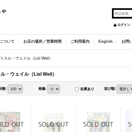
しゃ
ログイン
について
お店の場所／営業時間
ご利用案内
English
お問
リスル・ウェイル（Lisl Weil）
ル・ウェイル（Lisl Weil）
示数
:
画像
:
並び順
:
在庫あり