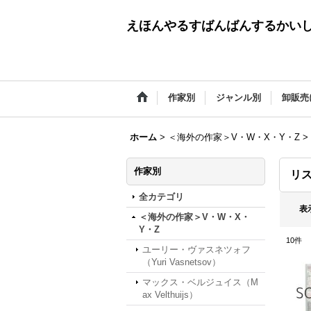
えほんやるすばんばんするかい
作家別
ジャンル別
卸販売
ホーム
>
＜海外の作家＞V・W・X・Y・Z
>
作家別
リス
全カテゴリ
表
＜海外の作家＞V・W・X・
Y・Z
10
件
ユーリー・ヴァスネツォフ
（Yuri Vasnetsov）
マックス・ベルジュイス（M
ax Velthuijs）