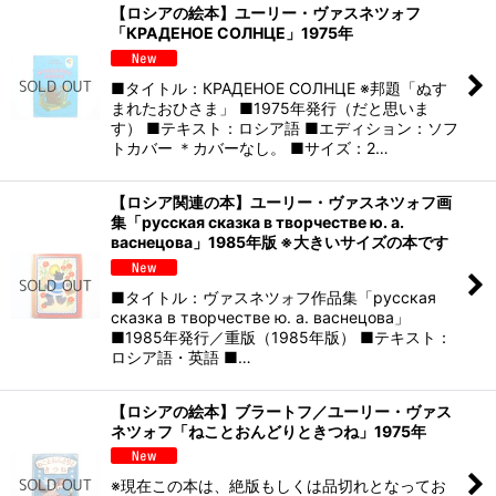
【ロシアの絵本】ユーリー・ヴァスネツォフ
「КРАДЕНОЕ СОЛНЦЕ」1975年
■タイトル：КРАДЕНОЕ СОЛНЦЕ ※邦題「ぬす
まれたおひさま」 ■1975年発行（だと思いま
す） ■テキスト：ロシア語 ■エディション：ソフ
トカバー ＊カバーなし。 ■サイズ：2…
【ロシア関連の本】ユーリー・ヴァスネツォフ画
集「русская сказка в творчестве ю. а.
васнецова」1985年版 ※大きいサイズの本です
■タイトル：ヴァスネツォフ作品集「русская
сказка в творчестве ю. а. васнецова」
■1985年発行／重版（1985年版） ■テキスト：
ロシア語・英語 ■…
【ロシアの絵本】ブラートフ／ユーリー・ヴァス
ネツォフ「ねことおんどりときつね」1975年
※現在この本は、絶版もしくは品切れとなってお