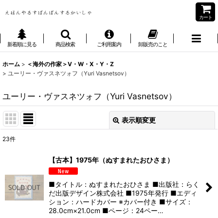
カート
新着順に見る
商品検索
ご利用案内
卸販売のこと
ホーム
>
＜海外の作家＞V・W・X・Y・Z
>
ユーリー・ヴァスネツォフ（Yuri Vasnetsov）
ユーリー・ヴァスネツォフ（Yuri Vasnetsov）
表示順変更
閉じる
23
件
表示数
:
【古本】1975年（ぬすまれたおひさま）
並び順
:
■タイトル：ぬすまれたおひさま ■出版社：らく
だ出版デザイン株式会社 ■1975年発行 ■エディ
絞り込む
ション：ハードカバー ※カバー付き ■サイズ：
28.0cm×21.0cm ■ページ：24ペー…