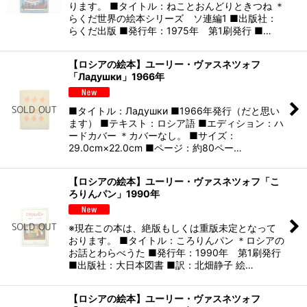
ります。 ■タイトル：ねことおんどりときつね ＊
らくだ世界の絵本シリーズ ソ連編1 ■出版社：
らくだ出版 ■発行年：1975年 第1刷発行 ■…
【ロシアの絵本】ユーリー・ヴァスネツォフ
「Ладушки」1966年
■タイトル：Ладушки ■1966年発行（だと思い
ます） ■テキスト：ロシア語 ■エディション：ハ
ードカバー ＊カバーなし。 ■サイズ：
29.0cm×22.0cm ■ページ：約80ペー…
【ロシアの絵本】ユーリー・ヴァスネツォフ「こ
ろりんパン」1990年
※現在この本は、絶版もしくは重版未定となって
おります。 ■タイトル：ころりんパン ＊ロシアの
お話とわらべうた ■発行年：1990年 第1刷発行
■出版社：大日本図書 ■訳：北畑静子 絵…
【ロシアの絵本】ユーリー・ヴァスネツォフ