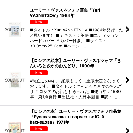
ユーリー・ヴァスネツォフ画集「Yuri
VASNETSOV」1984年
■タイトル：Yuri VASNETSOV ■1984年発行（だ
と思います） ■テキスト：英語 ■エディション：
ハードカバー ＊カバー付き。 ■サイズ：
30.0cm×25.0cm ■ページ：…
【ロシアの絵本】ユーリー・ヴァスネツォフ「き
んいろとさかのおんどり」1990年
※現在この本は、絶版もしくは重版未定となって
おります。 ■タイトル：きんいろとさかのおんど
り ＊ロシアのお話とわらべうた ■発行年：1990
年 第1刷発行 ■出版社：大日本図書 ■訳：北…
【ロシアの本】ユーリー・ヴァスネツォフ作品集
「Русская сказка в творчестве Ю. А.
Васнецова」1971年