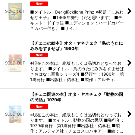
■タイトル：Der glückliche Prinz ※邦題「しあわ
せな王子」 ■1968年発行（だと思います） ■テ
キスト：ドイツ語 ■エディション：ハードカバー
＊カバー付き。 ■サイ…
【チェコの絵本】オタ・ヤネチェク「鳥のうたに
みみをすませば」1980年
※現在この本は、絶版もしくは品切れとなってお
ります。 ■タイトル：鳥のうたにみみをすませば
＊おはなし画集シリーズ4 ■発行年：1980年 第
1刷発行 ■出版社：佑学社 ■製作：アルティ…
【チェコ関連の本】オタ・ヤネチェク「動物の国
の民話」1979年
※現在この本は、絶版もしくは品切れとなってお
ります。 ■タイトル：動物の国の民話 ■発行年：
1979年発行 第1刷発行 ■出版社：佑学社 ■製
作：アルティア社（チェコスロバキア） ■絵：…