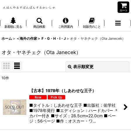
カート
新着順に見る
商品検索
ご利用案内
卸販売のこと
ホーム
>
＜海外の作家＞ F・G・H・I・J
>
オタ・ヤネチェク（Ota Janecek）
オタ・ヤネチェク（Ota Janecek）
表示順変更
閉じる
10
件
表示数
:
【古本】1978年（しあわせな王子）
並び順
:
■タイトル：しあわせな王子 ■出版社：佑学社
■1978年発行 ■エディション：ハードカバー ＊
絞り込む
カバー付き ■サイズ：28.5cm×22.0cm ■ペー
ジ：56ページ ■作：オスカー・ワ…