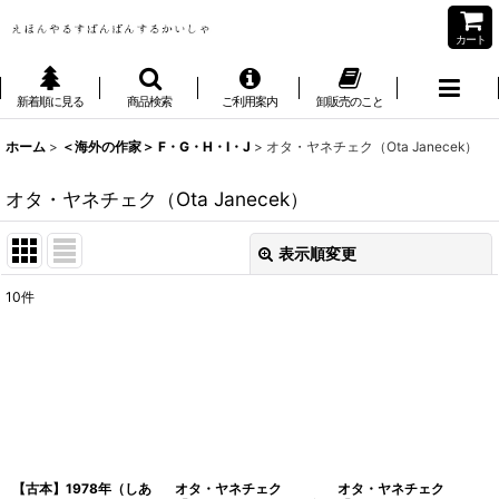
カート
新着順に見る
商品検索
ご利用案内
卸販売のこと
ホーム
>
＜海外の作家＞ F・G・H・I・J
>
オタ・ヤネチェク（Ota Janecek）
オタ・ヤネチェク（Ota Janecek）
表示順変更
閉じる
10
件
表示数
:
並び順
:
絞り込む
【古本】1978年（しあ
オタ・ヤネチェク
オタ・ヤネチェク