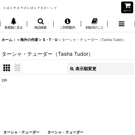
カート
新着順に見る
商品検索
ご利用案内
卸販売のこと
ホーム
>
＜海外の作家＞ S・T・U
>
ターシャ・テューダー（Tasha Tudor）
ターシャ・テューダー（Tasha Tudor）
表示順変更
閉じる
2
件
表示数
:
並び順
:
絞り込む
ターシャ・テューダー
ターシャ・テューダー