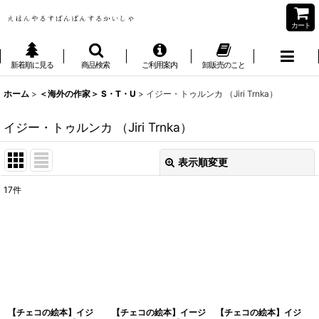
カート
新着順に見る
商品検索
ご利用案内
卸販売のこと
ホーム
>
＜海外の作家＞ S・T・U
>
イジー・トゥルンカ （Jiri Trnka）
イジー・トゥルンカ （Jiri Trnka）
表示順変更
閉じる
17
件
表示数
:
並び順
:
絞り込む
【チェコの絵本】イジ
【チェコの絵本】イージ
【チェコの絵本】イジ