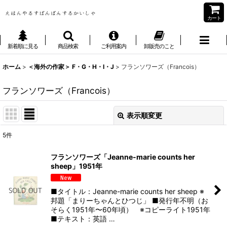
カート
新着順に見る
商品検索
ご利用案内
卸販売のこと
ホーム
>
＜海外の作家＞ F・G・H・I・J
>
フランソワーズ（Francois）
フランソワーズ（Francois）
表示順変更
閉じる
5
件
表示数
:
フランソワーズ「Jeanne-marie counts her
sheep」1951年
並び順
:
■タイトル：Jeanne-marie counts her sheep ※
絞り込む
邦題「まりーちゃんとひつじ」 ■発行年不明（お
そらく1951年〜60年頃） ※コピーライト1951年
■テキスト：英語 …