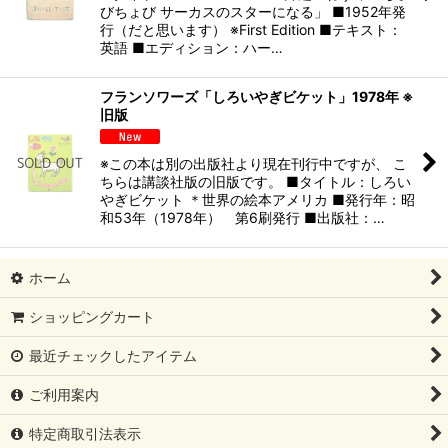
びちょび サーカスのスターになる」 ■1952年発
行（だと思います） ※First Edition ■テキスト：
英語 ■エディション：ハー…
フランソワーズ「しろいやぎビケット」1978年 ※
旧版
※この本は別の出版社より現在刊行中ですが、 こ
ちらは講談社版の旧版です。 ■タイトル：しろい
やぎビケット ＊世界の絵本アメリカ ■発行年：昭
和53年（1978年） 第6刷発行 ■出版社：…
ホーム
ショッピングカート
最近チェックしたアイテム
ご利用案内
特定商取引法表示