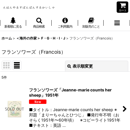
カート
新着順に見る
商品検索
ご利用案内
卸販売のこと
ホーム
>
＜海外の作家＞ F・G・H・I・J
>
フランソワーズ（Francois）
フランソワーズ（Francois）
表示順変更
閉じる
5
件
表示数
:
フランソワーズ「Jeanne-marie counts her
sheep」1951年
並び順
:
■タイトル：Jeanne-marie counts her sheep ※
絞り込む
邦題「まりーちゃんとひつじ」 ■発行年不明（お
そらく1951年〜60年頃） ※コピーライト1951年
■テキスト：英語 …