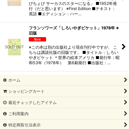
びちょび サーカスのスターになる」 ■1952年発
行（だと思います） ※First Edition ■テキスト：
英語 ■エディション：ハー…
フランソワーズ「しろいやぎビケット」1978年 ※
旧版
※この本は別の出版社より現在刊行中ですが、 こ
ちらは講談社版の旧版です。 ■タイトル：しろい
やぎビケット ＊世界の絵本アメリカ ■発行年：昭
和53年（1978年） 第6刷発行 ■出版社：…
ホーム
ショッピングカート
最近チェックしたアイテム
ご利用案内
特定商取引法表示