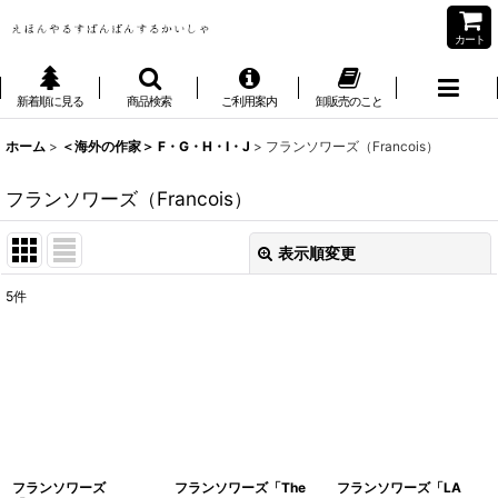
カート
新着順に見る
商品検索
ご利用案内
卸販売のこと
ホーム
>
＜海外の作家＞ F・G・H・I・J
>
フランソワーズ（Francois）
フランソワーズ（Francois）
表示順変更
閉じる
5
件
表示数
:
並び順
:
絞り込む
フランソワーズ
フランソワーズ「The
フランソワーズ「LA