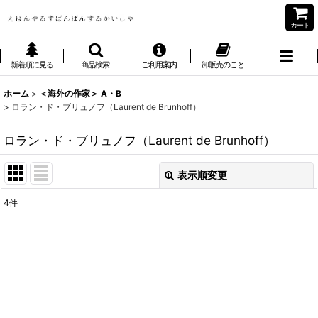
カート
新着順に見る
商品検索
ご利用案内
卸販売のこと
ホーム
>
＜海外の作家＞ A・B
>
ロラン・ド・ブリュノフ（Laurent de Brunhoff）
ロラン・ド・ブリュノフ（Laurent de Brunhoff）
表示順変更
閉じる
4
件
表示数
:
並び順
:
絞り込む