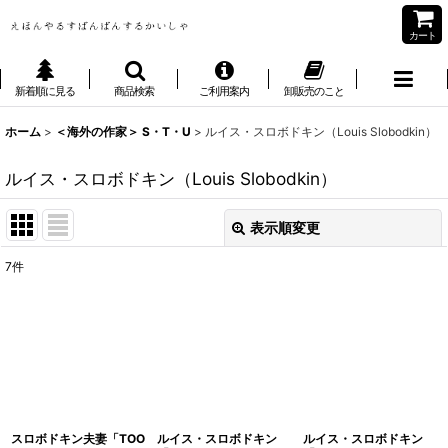
カート
新着順に見る
商品検索
ご利用案内
卸販売のこと
ホーム
>
＜海外の作家＞ S・T・U
>
ルイス・スロボドキン（Louis Slobodkin）
ルイス・スロボドキン（Louis Slobodkin）
表示順変更
閉じる
7
件
表示数
:
並び順
:
絞り込む
スロボドキン夫妻「TOO
ルイス・スロボドキン
ルイス・スロボドキン