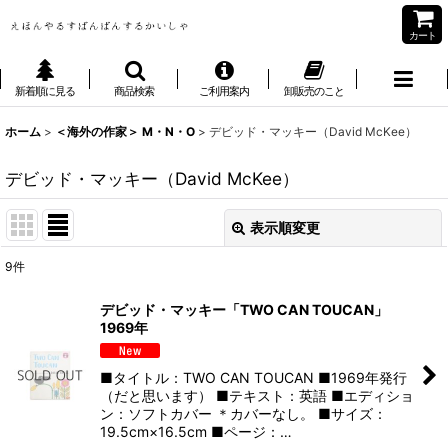
カート
新着順に見る
商品検索
ご利用案内
卸販売のこと
ホーム
>
＜海外の作家＞ M・N・O
>
デビッド・マッキー（David McKee）
デビッド・マッキー（David McKee）
表示順変更
閉じる
9
件
表示数
:
デビッド・マッキー「TWO CAN TOUCAN」
1969年
並び順
:
■タイトル：TWO CAN TOUCAN ■1969年発行
絞り込む
（だと思います） ■テキスト：英語 ■エディショ
ン：ソフトカバー ＊カバーなし。 ■サイズ：
19.5cm×16.5cm ■ページ：…