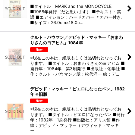
■タイトル：MARK and the MONOCYCLE
■1968年発行（だと思います） ■テキスト：英
語 ■エディション：ハードカバー ＊カバー付き。
■サイズ：26.0cm×18.0c…
クルト・バウマン／デビッド・マッキー「おまわ
りさんのヨアヒム」1984年
※現在この本は、絶版もしくは品切れとなってお
ります。 ■タイトル：おまわりさんのヨアヒム ■
発行年：1984年 第3刷発行 ■出版社：佑学社 ■
作：クルト・バウマン／訳：松代洋一 絵：デ…
デビッド・マッキー「ピエロになったベン」1982
年 ※旧版
※現在この本は、絶版もしくは品切れとなってお
ります。 ■タイトル：ピエロになったベン ■発行
年：1982年 1刷発行 ■出版社：アリス館 ■作・
絵：デビッド・マッキー（デヴィッド・マッキ
ー…