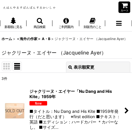
カート
新着順に見る
商品検索
ご利用案内
卸販売のこと
ホーム
>
＜海外の作家＞ A・B
>
ジャクリーヌ・エイヤー （Jacqueline Ayer）
ジャクリーヌ・エイヤー （Jacqueline Ayer）
表示順変更
閉じる
3
件
表示数
:
ジャクリーヌ・エイヤー「Nu Dang and His
Kite」1959年
並び順
:
■タイトル：Nu Dang and His Kite ■1959年発
絞り込む
行（だと思います） ※first edition ■テキスト：
英語 ■エディション：ハードカバー ＊カバーな
し。 ■サイズ…