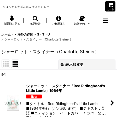
カート
新着順に見る
商品検索
ご利用案内
卸販売のこと
ホーム
>
＜海外の作家＞ S・T・U
>
シャーロット・スタイナー（Charlotte Steiner）
シャーロット・スタイナー（Charlotte Steiner）
表示順変更
閉じる
5
件
表示数
:
シャーロット・スタイナー「Red Ridinghood's
Little Lamb」1964年
並び順
:
■タイトル：Red Ridinghood's Little Lamb
絞り込む
■1964年発行（だと思います） ■テキスト：英
語 ■エディション：ハードカバー ＊カバーなし。