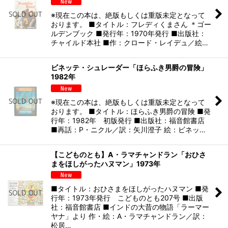
※現在この本は、絶版もしくは重版未定となって
おります。 ■タイトル：フレディくまさん ＊ゴー
ルデンブック ■発行年：1970年発行 ■出版社：
チャイルド本社 ■作：クロード・レイデュ／絵…
ビネッテ・シュレーダー「ほらふき男爵の冒険」
1982年
※現在この本は、絶版もしくは重版未定となって
おります。 ■タイトル：ほらふき男爵の冒険 ■発
行年：1982年 初版発行 ■出版社：福音館書店
■再話：P・ニクル／訳：矢川澄子 絵：ビネッ…
【こどものとも】A・ラマチャンドラン「おひさ
まをほしがったハヌマン」1973年
■タイトル：おひさまをほしがったハヌマン ■発
行年：1973年発行 こどものとも207号 ■出版
社：福音館書店 ■インドの大昔の物語「ラーマー
ヤナ」より 作・絵：A・ラマチャンドラン／訳：
松居…