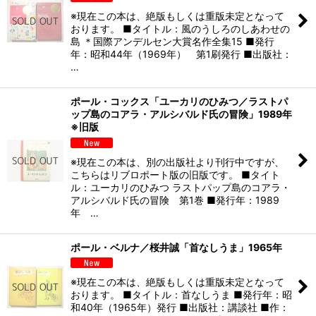
※現在この本は、絶版もしくは重版未定となって
おります。 ■タイトル：風のうしろのしあわせの
島 ＊国際アンデルセン大賞名作全集15 ■発行
年：昭和44年（1969年） 第1刷発行 ■出版社：
…
ポール・コックス「ユーカリのひみつ／ラストパ
ップ島のコアラ・アルシバルド氏の冒険」1989年
※旧版
※現在この本は、別の出版社より刊行中ですが、
こちらはリブロポート版の旧版です。 ■タイト
ル：ユーカリのひみつ ラストパップ島のコアラ・
アルシバルド氏の冒険 第1巻 ■発行年：1989
年 …
ポール・ベルナ／桜井誠「首なしうま」1965年
※現在この本は、絶版もしくは重版未定となって
おります。 ■タイトル：首なしうま ■発行年：昭
和40年（1965年）発行 ■出版社：講談社 ■作：