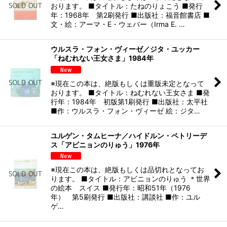
おります。 ■タイトル：たねのりょこう ■発行
年：1968年 第2刷発行 ■出版社：福音館書店 ■
文・絵：アーマ・E・ウェバー（Irma E. …
ウルスラ・フォン・ヴィーゼ／ジタ・ユッカー
「ねむれない王女さま」1984年
※現在この本は、絶版もしくは重版未定となって
おります。 ■タイトル：ねむれない王女さま ■発
行年：1984年 初版第1刷発行 ■出版社：太平社
■作：ウルスラ・フォン・ヴィーゼ 絵：ジタ…
ユルゲン・タムヒーナ／ハイドルン・ペトリーデ
ス「アビニョンのりゅう」1976年
※現在この本は、絶版もしくは品切れとなってお
ります。 ■タイトル：アビニョンのりゅう ＊世界
の絵本 スイス ■発行年：昭和51年（1976
年） 第5刷発行 ■出版社：講談社 ■作：ユル
ゲ…