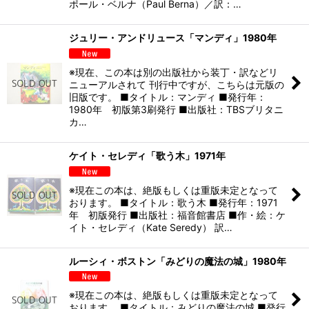
ポール・ベルナ（Paul Berna）／訳：…
ジュリー・アンドリュース「マンディ」1980年
※現在、この本は別の出版社から装丁・訳などリ
ニューアルされて 刊行中ですが、こちらは元版の
旧版です。 ■タイトル：マンディ ■発行年：
1980年 初版第3刷発行 ■出版社：TBSブリタニ
カ…
ケイト・セレディ「歌う木」1971年
※現在この本は、絶版もしくは重版未定となって
おります。 ■タイトル：歌う木 ■発行年：1971
年 初版発行 ■出版社：福音館書店 ■作・絵：ケ
イト・セレディ（Kate Seredy） 訳…
ルーシィ・ボストン「みどりの魔法の城」1980年
※現在この本は、絶版もしくは重版未定となって
おります。 ■タイトル：みどりの魔法の城 ■発行