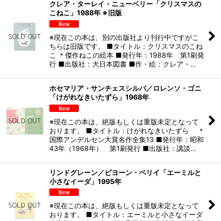
クレア・ターレイ・ニューベリー「クリスマスの
こねこ」1988年 ※旧版
※現在この本は、別の出版社より刊行中ですがこ
ちらは旧版です。 ■タイトル：クリスマスのこね
こ ＊傑作ねこの絵本 ■発行年：1988年 第1刷発
行 ■出版社：大日本図書 ■作・絵：クレア・…
ホセマリア・サンチェスシルバ／ロレンソ・ゴニ
「けがれなきいたずら」1968年
※現在この本は、絶版もしくは重版未定となって
おります。 ■タイトル：けがれなきいたずら ＊
国際アンデルセン大賞名作全集13 ■発行年：昭和
43年（1968年） 第1刷発行 ■出版社：講談…
リンドグレーン／ビヨーン・ベリイ「エーミルと
小さなイーダ」1995年
※現在この本は、絶版もしくは重版未定となって
おります。 ■タイトル：エーミルと小さなイーダ