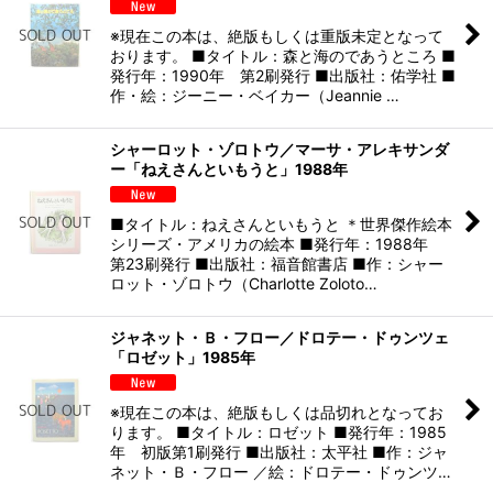
※現在この本は、絶版もしくは重版未定となって
おります。 ■タイトル：森と海のであうところ ■
発行年：1990年 第2刷発行 ■出版社：佑学社 ■
作・絵：ジーニー・ベイカー（Jeannie …
シャーロット・ゾロトウ／マーサ・アレキサンダ
ー「ねえさんといもうと」1988年
■タイトル：ねえさんといもうと ＊世界傑作絵本
シリーズ・アメリカの絵本 ■発行年：1988年
第23刷発行 ■出版社：福音館書店 ■作：シャー
ロット・ゾロトウ（Charlotte Zoloto…
ジャネット・Ｂ・フロー／ドロテー・ドゥンツェ
「ロゼット」1985年
※現在この本は、絶版もしくは品切れとなってお
ります。 ■タイトル：ロゼット ■発行年：1985
年 初版第1刷発行 ■出版社：太平社 ■作：ジャ
ネット・Ｂ・フロー ／絵：ドロテー・ドゥンツ…