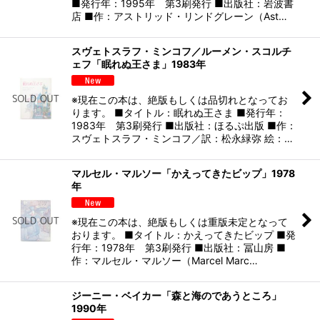
■発行年：1995年 第3刷発行 ■出版社：岩波書
店 ■作：アストリッド・リンドグレーン（Ast…
スヴェトスラフ・ミンコフ／ルーメン・スコルチ
ェフ「眠れぬ王さま」1983年
※現在この本は、絶版もしくは品切れとなってお
ります。 ■タイトル：眠れぬ王さま ■発行年：
1983年 第3刷発行 ■出版社：ほるぷ出版 ■作：
スヴェトスラフ・ミンコフ／訳：松永緑弥 絵：…
マルセル・マルソー「かえってきたビップ」1978
年
※現在この本は、絶版もしくは重版未定となって
おります。 ■タイトル：かえってきたビップ ■発
行年：1978年 第3刷発行 ■出版社：冨山房 ■
作：マルセル・マルソー（Marcel Marc…
ジーニー・ベイカー「森と海のであうところ」
1990年