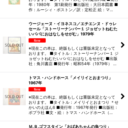
年：1980年 第1刷発行 ■出版社：大日本図書 ■
作：ルーシィ・ボストン／訳：定松正 絵：マ…
ウージェーヌ・イヨネスコ／エチエンヌ・ドゥレ
セール「ストーリーナンバー１ ジョゼットねむた
いパパにおはなしをせがむ」1979年
※現在この本は、絶版もしくは重版未定となって
おります。 ■タイトル：ストーリーナンバー１ ジ
ョゼットねむたいパパにおはなしをせがむ ■出版
社：角川書店 ■発行年：昭和54年（1979年） …
トマス・ハンドホース「メイリイとおまつり」
1967年
※現在この本は、絶版もしくは重版未定となって
おります。 ■タイトル：メイリイとおまつり ＊せ
かいのえほん6 ■発行年：1967年発行 ■出版社：
ポプラ社 ■文・絵：トマス・ハンドホース（…
Ｍ.Ｂ.ゴフスタイン「おばあちゃんの魚つり」