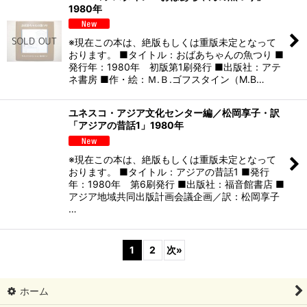
1980年
※現在この本は、絶版もしくは重版未定となって
おります。 ■タイトル：おばあちゃんの魚つり ■
発行年：1980年 初版第1刷発行 ■出版社：アテ
ネ書房 ■作・絵：Ｍ.Ｂ.ゴフスタイン（M.B…
ユネスコ・アジア文化センター編／松岡享子・訳
「アジアの昔話1」1980年
※現在この本は、絶版もしくは重版未定となって
おります。 ■タイトル：アジアの昔話1 ■発行
年：1980年 第6刷発行 ■出版社：福音館書店 ■
アジア地域共同出版計画会議企画／訳：松岡享子
…
1
2
次
»
ホーム