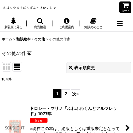
カート
新着順に見る
商品検索
ご利用案内
卸販売のこと
ホーム
>
翻訳絵本・その他
>
その他の作家
その他の作家
表示順変更
閉じる
104
件
表示数
:
1
2
次
»
並び順
:
ドロシー・マリノ「ふわふわくんとアルフレッ
ド」1977年
絞り込む
※現在この本は、絶版もしくは重版未定となって