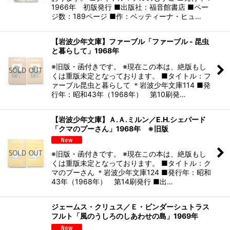
1966年 初版発行 ■出版社：福音館書店 ■ペー
ジ数：189ページ ■作：ベッティーナ・ヒュ…
【岩波少年文庫】ファーブル「ファーブル - 昆虫
と暮らして」1968年
※旧版・函付きです。 ※現在この本は、絶版もし
くは重版未定となっております。 ■タイトル：フ
ァーブル昆虫と暮らして ＊岩波少年文庫114 ■発
行年：昭和43年（1968年） 第10刷発…
【岩波少年文庫】Ａ.Ａ.ミルン／E.H.シェパード
「クマのプーさん」1968年 ※旧版
※旧版・函付きです。 ※現在この本は、絶版もし
くは重版未定となっております。 ■タイトル：ク
マのプーさん ＊岩波少年文庫124 ■発行年：昭和
43年（1968年） 第14刷発行 ■出…
ジェームス・クリュス／Ｅ・ビンダーシュトラス
フルト「風のうしろのしあわせの島」1969年