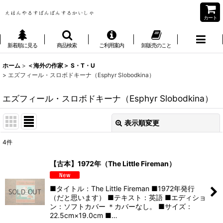
カート
新着順に見る
商品検索
ご利用案内
卸販売のこと
ホーム
>
＜海外の作家＞ S・T・U
>
エズフィール・スロボドキーナ（Esphyr Slobodkina）
エズフィール・スロボドキーナ（Esphyr Slobodkina）
表示順変更
閉じる
4
件
表示数
:
【古本】1972年（The Little Fireman）
並び順
:
■タイトル：The Little Fireman ■1972年発行
（だと思います） ■テキスト：英語 ■エディショ
絞り込む
ン：ソフトカバー ＊カバーなし。 ■サイズ：
22.5cm×19.0cm ■…