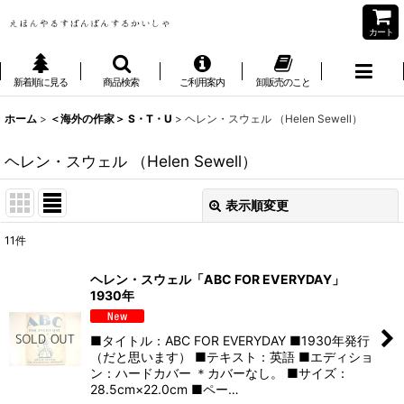
カート
新着順に見る
商品検索
ご利用案内
卸販売のこと
ホーム
>
＜海外の作家＞ S・T・U
>
ヘレン・スウェル （Helen Sewell）
ヘレン・スウェル （Helen Sewell）
表示順変更
閉じる
11
件
表示数
:
ヘレン・スウェル「ABC FOR EVERYDAY」
1930年
並び順
:
■タイトル：ABC FOR EVERYDAY ■1930年発行
絞り込む
（だと思います） ■テキスト：英語 ■エディショ
ン：ハードカバー ＊カバーなし。 ■サイズ：
28.5cm×22.0cm ■ペー…