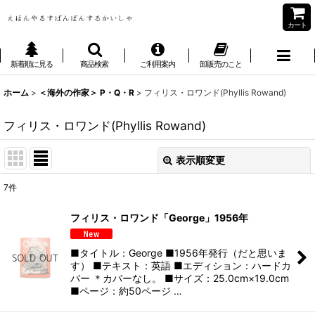
カート
新着順に見る
商品検索
ご利用案内
卸販売のこと
ホーム
>
＜海外の作家＞ P・Q・R
>
フィリス・ロワンド(Phyllis Rowand)
フィリス・ロワンド(Phyllis Rowand)
表示順変更
閉じる
7
件
表示数
:
フィリス・ロワンド「George」1956年
並び順
:
■タイトル：George ■1956年発行（だと思いま
す） ■テキスト：英語 ■エディション：ハードカ
絞り込む
バー ＊カバーなし。 ■サイズ：25.0cm×19.0cm
■ページ：約50ページ …