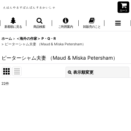
カート
新着順に見る
商品検索
ご利用案内
卸販売のこと
ホーム
>
＜海外の作家＞ P・Q・R
>
ピーターシャム夫妻 （Maud & Miska Petersham）
ピーターシャム夫妻 （Maud & Miska Petersham）
表示順変更
閉じる
22
件
表示数
:
並び順
:
絞り込む