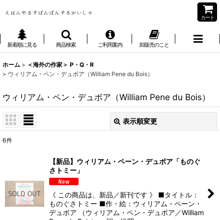
カート
新着順に見る
商品検索
ご利用案内
卸販売のこと
ホーム
>
＜海外の作家＞ P・Q・R
>
ウィリアム・ペン・デュボア（William Pene du Bois）
ウィリアム・ペン・デュボア（William Pene du Bois）
表示順変更
閉じる
6
件
表示数
:
【新品】ウィリアム・ペーン・デュボア「ものぐ
さトミー」
並び順
:
《 この商品は、新品／新刊です 》 ■タイトル：
絞り込む
ものぐさトミー ■作・絵：ウィリアム・ペーン・
デュボア （ウィリアム・ペン・デュボア／William