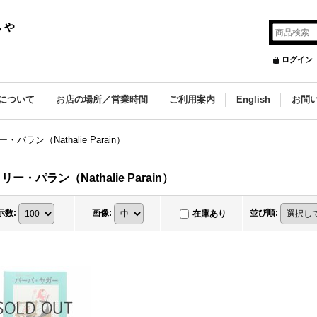
しゃ
ログイン
について
お店の場所／営業時間
ご利用案内
English
お問
・パラン（Nathalie Parain）
リー・パラン（Nathalie Parain）
示数
:
画像
:
並び順
:
在庫あり