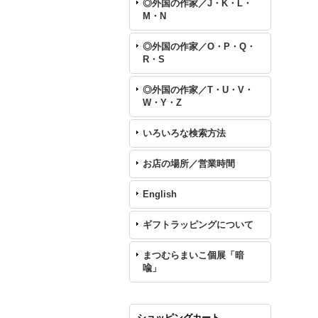
◎外国の作家／J・K・L・
M・N
◎外国の作家／O・P・Q・
R・S
◎外国の作家／T・U・V・
W・Y・Z
いろいろな検索方法
お店の場所／営業時間
English
ギフトラッピングについて
まつむらまいこ個展「暗
喩」
ショッピングカート