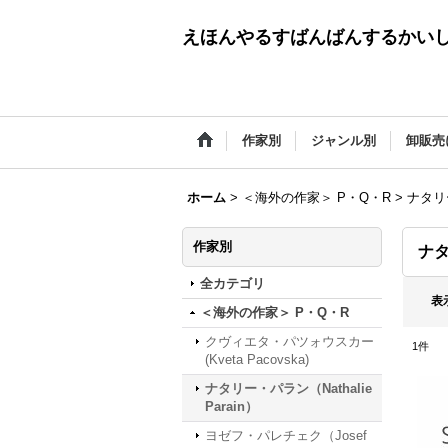
えほんやるすばんばんするかい
作家別
ジャンル別
卸販売
ホーム
>
＜海外の作家＞ P・Q・R
>
ナタリー
作家別
ナタ
全カテゴリ
表
＜海外の作家＞ P・Q・R
クヴィエタ・パツォウスカー
1
件
(Kveta Pacovska)
ナタリー・パラン（Nathalie
Parain）
ヨゼフ・パレチェク（Josef