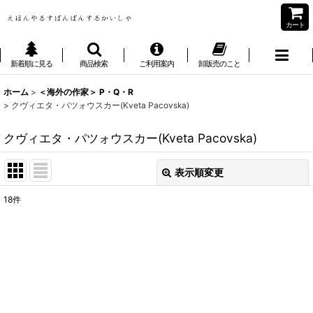
カート
新着順に見る
商品検索
ご利用案内
卸販売のこと
ホーム
>
＜海外の作家＞ P・Q・R
>
クヴィエタ・パツォウスカー(Kveta Pacovska)
クヴィエタ・パツォウスカー(Kveta Pacovska)
表示順変更
閉じる
18
件
表示数
:
並び順
:
絞り込む