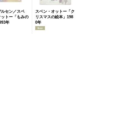
デルセン／スベ
スベン・オットー「ク
オットー「もみの
リスマスの絵本」198
993年
0年