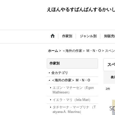
えほんやるすばんばんするかい
作家別
ジャンル別
卸販売
ホーム
>
＜海外の作家＞ M・N・O
>
スベン・
作家別
スベ
全カテゴリ
表
＜海外の作家＞ M・N・O
エゴン・マチーセン（Egon
2
件
Mathiesen）
イエラ・マリ（Iela Mari）
タチヤーナ・マーブリナ （T
atyana A. Mavrina）