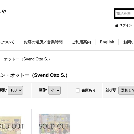
しゃ
ログイン
について
お店の場所／営業時間
ご利用案内
English
お問
オットー（Svend Otto S.）
ン・オットー（Svend Otto S.）
示数
:
画像
:
並び順
:
在庫あり