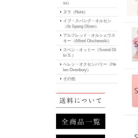
ss）
ヌラ（Nura）
イブ・スパング・オルセン
（Ib Spang Olsen）
アルフレッド・オルシェウス
キー（Alfred Olschewski）
スベン・オットー（Svend Ot
to S.）
ヘレン・オクセンバリー（He
len Oxenbury）
その他