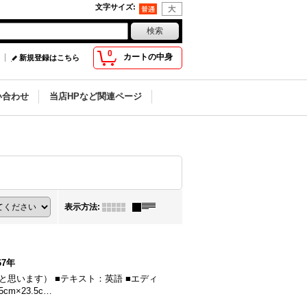
文字サイズ
:
0
カートの中身
新規登録はこちら
い合わせ
当店HPなど関連ページ
表示方法
:
67年
7年発行（だと思います） ■テキスト：英語 ■エディ
m×23.5c…