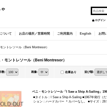
しゃ
ログイン
について
お店の場所／営業時間
ご利用案内
English
お問
ントレソール（Beni Montresor）
・モントレソール（Beni Montresor）
示数
:
画像
:
並び順
:
在庫あり
ベニ・モントレソール「I Saw a Ship A-Sailing」19
■タイトル：I Saw a Ship A-Sailing ■196
ション：ハードカバー ＊カバーなし。 ■サイズ：28.5c