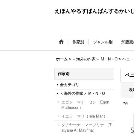
えほんやるすばんばんするかい
作家別
ジャンル別
卸販売
ホーム
>
＜海外の作家＞ M・N・O
>
ベニ・モ
作家別
ベニ
全カテゴリ
表
＜海外の作家＞ M・N・O
エゴン・マチーセン（Egon
7
件
Mathiesen）
イエラ・マリ（Iela Mari）
タチヤーナ・マーブリナ （T
atyana A. Mavrina）