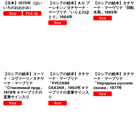
【古本】1975年（はい
【ロシアの絵本】A.C.プ
【ロシアの絵本】タチヤ
いろのおおかみ）
ーシキン／タチヤーナ・
ーナ・マーヴリナ「回転
マーブリナ「いりえのほ
木馬」1985年
とり」1984年
【ロシアの絵本】ユーリ
【ロシアの絵本】タチヤ
【ロシアの絵本】タチヤ
イ・コヴァーリ／タチヤ
ーナ・マーブリナ
ーナ・マーブリナ
ーナ・マーブリナ
「РУССКИЕ
「Народные русские
「Стеклянный пруд」
СКАЗКИ」1963年 ※マ
сказки」1977年
1978年 ※マーブリナの
ーブリナの直筆サイン入
直筆サイン入り
り