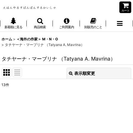
カート
新着順に見る
商品検索
ご利用案内
卸販売のこと
ホーム
>
＜海外の作家＞ M・N・O
>
タチヤーナ・マーブリナ （Tatyana A. Mavrina）
タチヤーナ・マーブリナ （Tatyana A. Mavrina）
表示順変更
閉じる
13
件
表示数
:
並び順
:
絞り込む