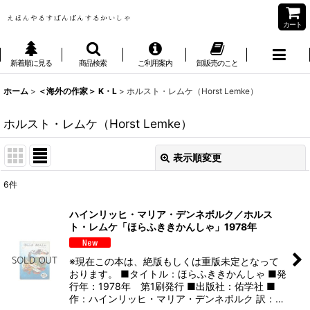
カート
新着順に見る
商品検索
ご利用案内
卸販売のこと
ホーム
>
＜海外の作家＞ K・L
>
ホルスト・レムケ（Horst Lemke）
ホルスト・レムケ（Horst Lemke）
表示順変更
閉じる
6
件
表示数
:
ハインリッヒ・マリア・デンネボルク／ホルス
ト・レムケ「ほらふききかんしゃ」1978年
並び順
:
※現在この本は、絶版もしくは重版未定となって
絞り込む
おります。 ■タイトル：ほらふききかんしゃ ■発
行年：1978年 第1刷発行 ■出版社：佑学社 ■
作：ハインリッヒ・マリア・デンネボルク 訳：…