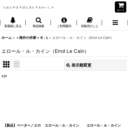
カート
新着順に見る
商品検索
ご利用案内
卸販売のこと
ホーム
>
＜海外の作家＞ K・L
>
エロール・ル・カイン（Errol Le Cain）
エロール・ル・カイン（Errol Le Cain）
表示順変更
閉じる
4
件
表示数
:
並び順
:
絞り込む
【新品】ペーター／エロ
エロール・ル・カイン
エロール・ル・カイン