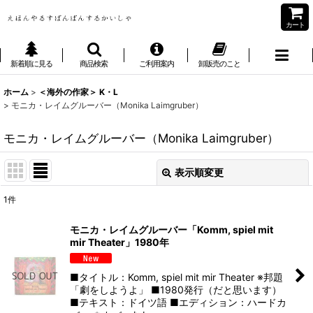
カート
新着順に見る
商品検索
ご利用案内
卸販売のこと
ホーム
>
＜海外の作家＞ K・L
>
モニカ・レイムグルーバー（Monika Laimgruber）
モニカ・レイムグルーバー（Monika Laimgruber）
表示順変更
閉じる
1
件
表示数
:
モニカ・レイムグルーバー「Komm, spiel mit
mir Theater」1980年
並び順
:
■タイトル：Komm, spiel mit mir Theater ※邦題
絞り込む
「劇をしようよ」 ■1980発行（だと思います）
■テキスト：ドイツ語 ■エディション：ハードカ