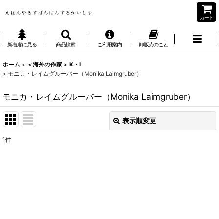
カート
新着順に見る
商品検索
ご利用案内
卸販売のこと
ホーム
>
＜海外の作家＞ K・L
>
モニカ・レイムグルーバー（Monika Laimgruber）
モニカ・レイムグルーバー（Monika Laimgruber）
表示順変更
閉じる
1
件
表示数
:
並び順
:
絞り込む