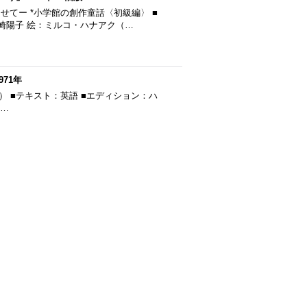
せてー *小学館の創作童話〈初級編〉 ■
山崎陽子 絵：ミルコ・ハナアク（…
971年
思います） ■テキスト：英語 ■エディション：ハ
ー…