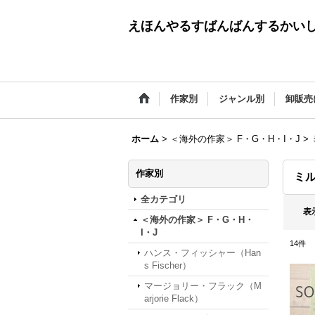
えほんやるすばんばんするかい
作家別
ジャンル別
卸販売
ホーム
>
＜海外の作家＞ F・G・H・I・J
>
作家別
ミル
全カテゴリ
表
＜海外の作家＞ F・G・H・
I・J
14
件
ハンス・フィッシャー（Han
s Fischer）
マージョリー・フラック（M
arjorie Flack）