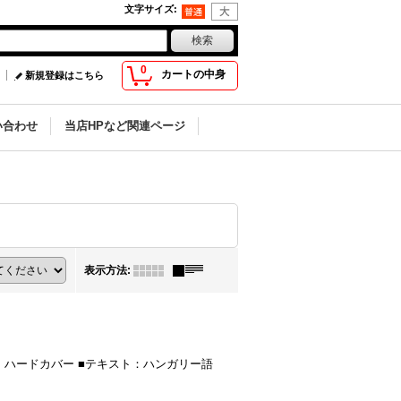
文字サイズ
:
0
カートの中身
新規登録はこちら
い合わせ
当店HPなど関連ページ
表示方法
:
ィション：ハードカバー ■テキスト：ハンガリー語