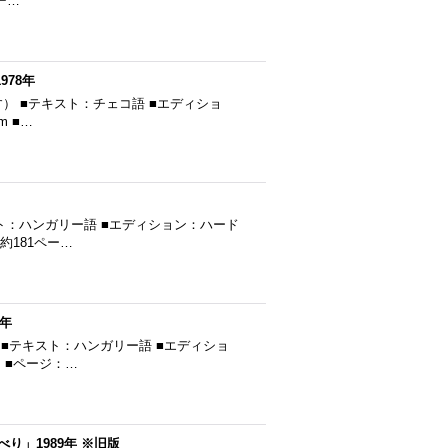
ペー…
978年
思います） ■テキスト：チェコ語 ■エディショ
m ■…
キスト：ハンガリー語 ■エディション：ハード
：約181ペー…
1年
す） ■テキスト：ハンガリー語 ■エディショ
m ■ページ：…
」1989年 ※旧版