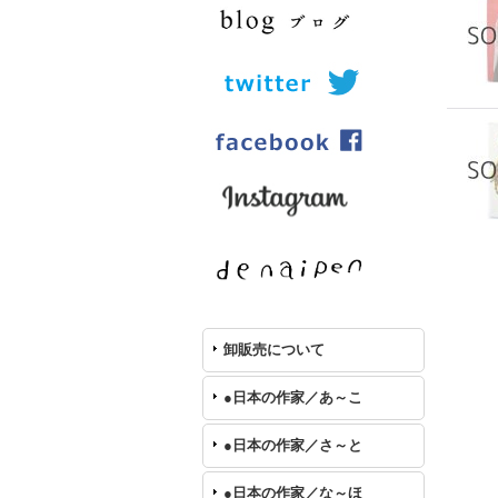
卸販売について
●日本の作家／あ～こ
●日本の作家／さ～と
●日本の作家／な～ほ