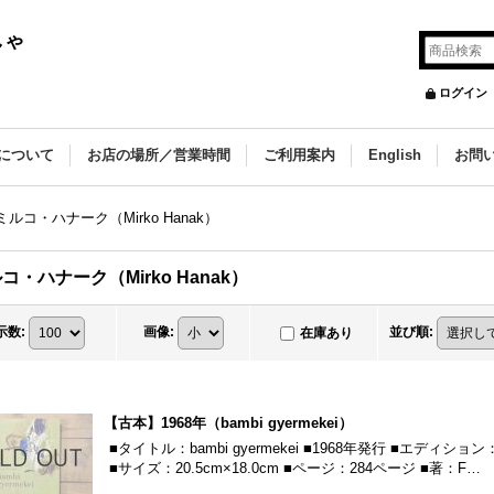
しゃ
ログイン
について
お店の場所／営業時間
ご利用案内
English
お問
ミルコ・ハナーク（Mirko Hanak）
コ・ハナーク（Mirko Hanak）
示数
:
画像
:
並び順
:
在庫あり
【古本】1968年（bambi gyermekei）
■タイトル：bambi gyermekei ■1968年発行 ■エデ
■サイズ：20.5cm×18.0cm ■ページ：284ページ ■著：F…