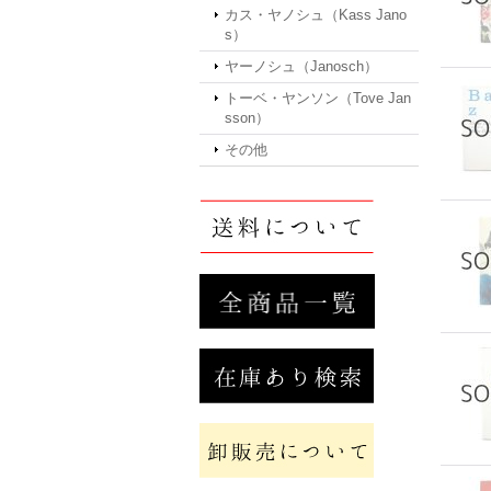
カス・ヤノシュ（Kass Jano
s）
ヤーノシュ（Janosch）
トーベ・ヤンソン（Tove Jan
sson）
その他