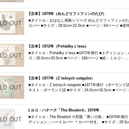
【古本】1979年（めんどりフィフィンのたび）
■タイトル：おはなし画集シリーズ めんどりフィフィンのたび
カバー ■サイズ：28.0cm×22.0cm ■ページ：64ページ 
【古本】1972年（Pohádky z lesa）
■タイトル：Pohádky z lesa ■1972年発行 ■エディ
ズ：26.0cm×20.0cm ■ページ：166ページ ■絵：ミルコ・…
【古本】1977年（Z leśnych ostępów）
■タイトル：Z leśnych ostępów ■1977年発行（ポー
キスト：ポーランド語 ■サイズ：24.0cm×16.5cm ■ページ
ミルコ・ハナーク「The Bluebird」1970年
■タイトル：The Bluebird ※邦題「青い小鳥」 ■1970
ディション：ハードカバー ＊カバー付き。 ■サイズ：28.5cm