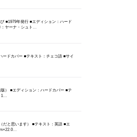
 ■1979年発行 ■エディション：ハード
■原作：ヤーナ・シュト…
ション：ハードカバー ■テキスト：チェコ語 ■サイ
ランド語版） ■エディション：ハードカバー ■テ
：1…
年発行（だと思います） ■テキスト：英語 ■エ
×22.0…