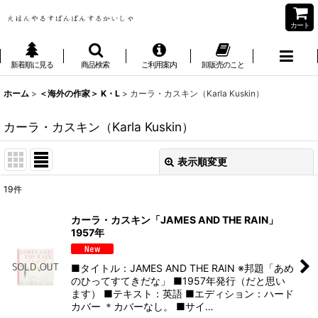
カート
新着順に見る
商品検索
ご利用案内
卸販売のこと
ホーム
>
＜海外の作家＞ K・L
>
カーラ・カスキン（Karla Kuskin）
カーラ・カスキン（Karla Kuskin）
表示順変更
閉じる
19
件
表示数
:
カーラ・カスキン「JAMES AND THE RAIN」
1957年
並び順
:
■タイトル：JAMES AND THE RAIN ※邦題「あめ
絞り込む
のひってすてきだな」 ■1957年発行（だと思い
ます） ■テキスト：英語 ■エディション：ハード
カバー ＊カバーなし。 ■サイ…