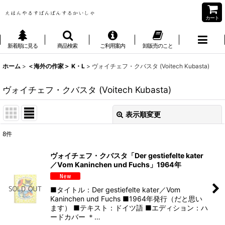
カート
新着順に見る
商品検索
ご利用案内
卸販売のこと
ホーム
>
＜海外の作家＞ K・L
>
ヴォイチェフ・クバスタ (Voitech Kubasta)
ヴォイチェフ・クバスタ (Voitech Kubasta)
表示順変更
閉じる
8
件
表示数
:
ヴォイチェフ・クバスタ「Der gestiefelte kater
／Vom Kaninchen und Fuchs」1964年
並び順
:
■タイトル：Der gestiefelte kater／Vom
絞り込む
Kaninchen und Fuchs ■1964年発行（だと思い
ます） ■テキスト：ドイツ語 ■エディション：ハ
ードカバー ＊…