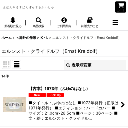
カート
新着順に見る
商品検索
ご利用案内
卸販売のこと
ホーム
>
＜海外の作家＞ K・L
>
エルンスト・クライドルフ（Ernst Kreidolf）
エルンスト・クライドルフ（Ernst Kreidolf）
表示順変更
閉じる
14
件
表示数
:
【古本】1973年（ふゆのはなし）
並び順
:
■タイトル：ふゆのはなし ■1973年発行（初版は
1971年発行） ■エディション：ハードカバー ■
絞り込む
サイズ：21.0cm×26.5cm ■ページ：36ページ ■
文・絵：エルンスト・クライドル…