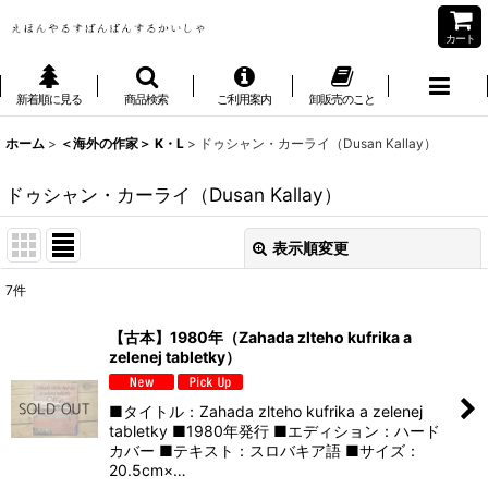
カート
新着順に見る
商品検索
ご利用案内
卸販売のこと
ホーム
>
＜海外の作家＞ K・L
>
ドゥシャン・カーライ（Dusan Kallay）
ドゥシャン・カーライ（Dusan Kallay）
表示順変更
閉じる
7
件
表示数
:
【古本】1980年（Zahada zlteho kufrika a
zelenej tabletky）
並び順
:
■タイトル：Zahada zlteho kufrika a zelenej
絞り込む
tabletky ■1980年発行 ■エディション：ハード
カバー ■テキスト：スロバキア語 ■サイズ：
20.5cm×…