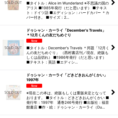
■タイトル：Alice im Wunderland ※不思議の国の
アリス ■1985年発行（だと思います） ■テキス
ト：ドイツ語 ■エディション：ハードカバー ＊カ
バー付き。 ■サイズ：2…
ドゥシャン・カーライ「December's Travels」
＊12月くんの友だちめぐり
■タイトル：December's Travels ＊邦題「12月く
んの友だちめぐり」 （西村書店刊／現在、絶版も
しくは品切れ） ■1986年発行（だと思います）
■テキスト：英語 ■エディシ…
ドゥシャン・カーライ「どきどきおんがくかい」
1997年
※現在この本は、絶版もしくは重版未定となって
おります。 ■タイトル：どきどきおんがくかい ■
発行年：1997年 通巻246号発行 ■出版社：福音
館書店 ■作・絵：ドゥシャン・カーライ（Du…