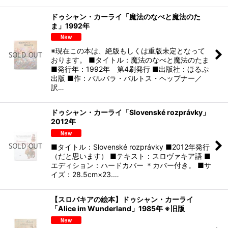
ドゥシャン・カーライ「魔法のなべと魔法のた
ま」1992年
※現在この本は、絶版もしくは重版未定となって
おります。 ■タイトル：魔法のなべと魔法のたま
■発行年：1992年 第4刷発行 ■出版社：ほるぷ
出版 ■作：バルバラ・バルトス・ヘップナー／
訳…
ドゥシャン・カーライ「Slovenské rozprávky」
2012年
■タイトル：Slovenské rozprávky ■2012年発行
（だと思います） ■テキスト：スロヴァキア語 ■
エディション：ハードカバー ＊カバー付き。 ■サ
イズ：28.5cm×23.…
【スロバキアの絵本】ドゥシャン・カーライ
「Alice im Wunderland」1985年 ※旧版