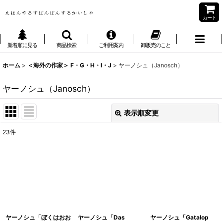
カート
新着順に見る
商品検索
ご利用案内
卸販売のこと
ホーム
>
＜海外の作家＞ F・G・H・I・J
>
ヤーノシュ（Janosch）
ヤーノシュ（Janosch）
表示順変更
閉じる
23
件
表示数
:
並び順
:
絞り込む
ヤーノシュ「ぼくはおお
ヤーノシュ「Das
ヤーノシュ「Gatalop