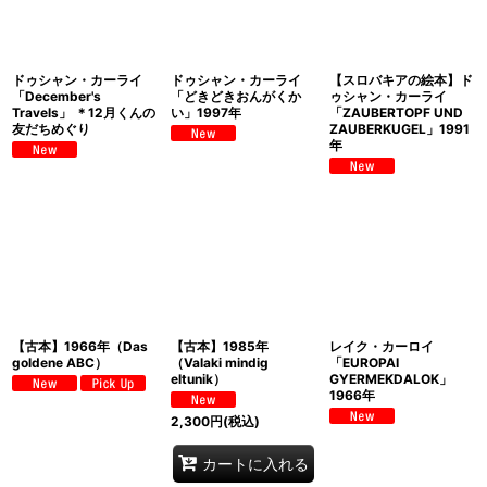
ドゥシャン・カーライ
ドゥシャン・カーライ
【スロバキアの絵本】ド
「December's
「どきどきおんがくか
ゥシャン・カーライ
Travels」 ＊12月くんの
い」1997年
「ZAUBERTOPF UND
友だちめぐり
ZAUBERKUGEL」1991
年
【古本】1966年（Das
【古本】1985年
レイク・カーロイ
goldene ABC）
（Valaki mindig
「EUROPAI
eltunik）
GYERMEKDALOK」
1966年
2,300
円
(税込)
カートに入れる