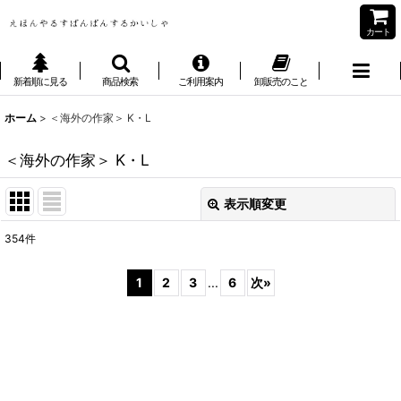
カート
新着順に見る
商品検索
ご利用案内
卸販売のこと
ホーム
>
＜海外の作家＞ K・L
＜海外の作家＞ K・L
表示順変更
閉じる
354
件
サブカテゴリ
:
1
2
3
...
6
次
»
表示数
:
並び順
: