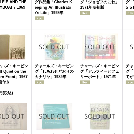
FIE AND THE
グ作品集「Charles K
グ「ジョゼフのにわ」
グ「T
YBOAT」1969
eeping An Illustrato
1971年※初版
S S
r's Life」1993年
ールズ・キーピン
チャールズ・キーピン
チャールズ・キーピン
チャ
 Quiet on the
グ「しあわせどおりの
グ「アルフィーとフェ
グ「
rn Front」1967
カナリヤ」1982年
リーボート」1971年
てが
函付き
0円
(税込)