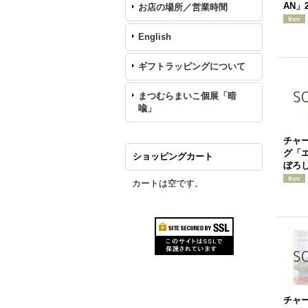
AN」2
お店の場所／営業時間
English
ギフトラッピングについて
まつむらまいこ個展「暗
喩」
チャ
グ「
ショッピングカート
ぼろし
カートは空です。
チャ