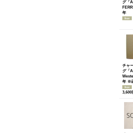
グ「AL
FERR
年
チャ
グ「All
Weste
年 ※
3,60