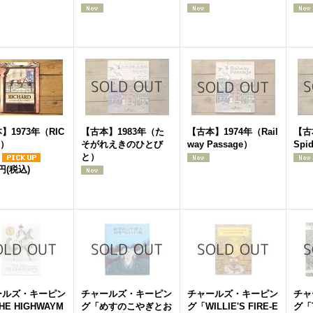
】1973年（RIC
【古本】1983年（た
【古本】1974年（Rail
【古
D）
そがれえきのひとび
way Passage）
Spi
と）
0円
(税込)
ールズ・キーピン
チャールズ・キーピン
チャールズ・キーピン
チャ
HE HIGHWAYM
グ「めすのこやぎとお
グ「WILLIE'S FIRE-E
グ「T