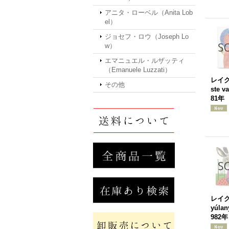
アニタ・ローベル（Anita Lob
el）
ジョセフ・ロウ（Joseph Lo
w）
エマニュエル・ルザッティ
（Emanuele Luzzati）
レイ
その他
ste v
81年
レイ
yúlan
982年