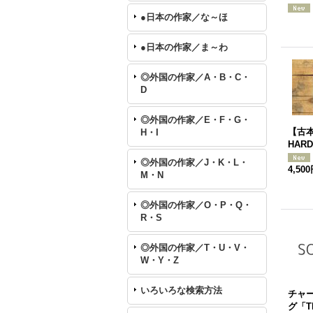
●日本の作家／な～ほ
●日本の作家／ま～わ
◎外国の作家／A・B・C・
D
◎外国の作家／E・F・G・
【古本
H・I
HAR
◎外国の作家／J・K・L・
4,50
M・N
◎外国の作家／O・P・Q・
R・S
◎外国の作家／T・U・V・
W・Y・Z
いろいろな検索方法
チャ
グ「T