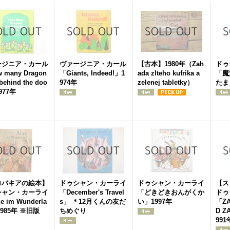
ージニア・カール
ヴァージニア・カール
【古本】1980年（Zah
ドゥ
 many Dragon
「Giants, Indeed!」1
ada zlteho kufrika a
「魔
 behind the doo
974年
zelenej tabletky）
たま
977年
ロバキアの絵本】
ドゥシャン・カーライ
ドゥシャン・カーライ
【ス
シャン・カーライ
「December's Travel
「どきどきおんがくか
ドゥ
e im Wunderla
s」 ＊12月くんの友だ
い」1997年
「ZA
1985年 ※旧版
ちめぐり
D Z
991