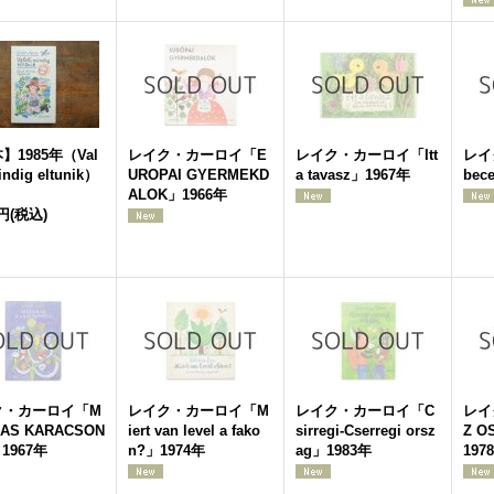
】1985年（Val
レイク・カーロイ「E
レイク・カーロイ「Itt
レイ
indig eltunik）
UROPAI GYERMEKD
a tavasz」1967年
bec
ALOK」1966年
0円
(税込)
ク・カーロイ「M
レイク・カーロイ「M
レイク・カーロイ「C
レイ
AS KARACSON
iert van level a fako
sirregi-Cserregi orsz
Z O
1967年
n?」1974年
ag」1983年
197