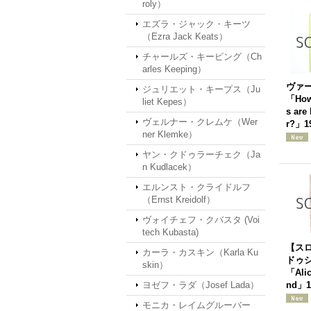
roly）
エズラ・ジャック・キーツ
（Ezra Jack Keats）
チャールズ・キーピング（Ch
arles Keeping）
ヴァ
ジュリエット・キープス（Ju
「How
liet Kepes）
s are
ヴェルナー・クレムケ（Wer
r?」1
ner Klemke）
ヤン・クドゥラーチェク（Ja
n Kudlacek）
エルンスト・クライドルフ
（Ernst Kreidolf）
ヴォイチェフ・クバスタ (Voi
tech Kubasta)
【ス
カーラ・カスキン（Karla Ku
ドゥ
skin）
「Alic
ヨゼフ・ラダ（Josef Lada）
nd」
モニカ・レイムグルーバー