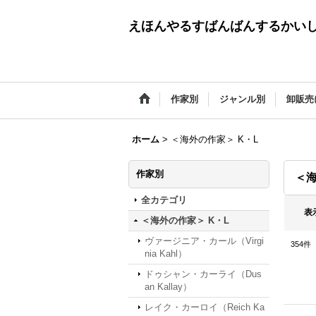
えほんやるすばんばんするかい
作家別
ジャンル別
卸販売
ホーム
>
＜海外の作家＞ K・L
作家別
＜海
全カテゴリ
表
＜海外の作家＞ K・L
ヴァージニア・カール（Virgi
354
件
nia Kahl）
ドゥシャン・カーライ（Dus
an Kallay）
レイク・カーロイ（Reich Ka