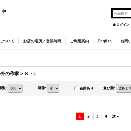
しゃ
ログイン
について
お店の場所／営業時間
ご利用案内
English
お問
外の作家＞ K・L
示数
:
画像
:
並び順
:
在庫あり
1
2
3
4
次
»