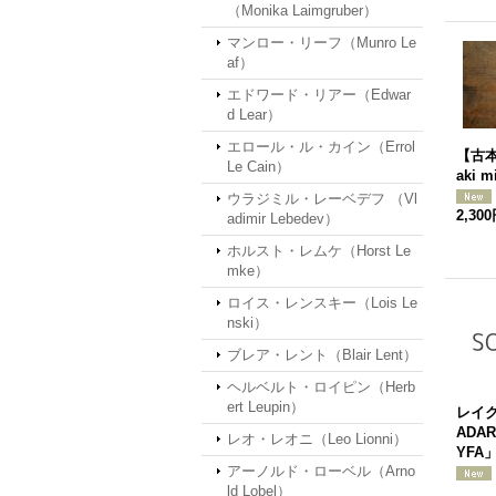
（Monika Laimgruber）
マンロー・リーフ（Munro Le
af）
エドワード・リアー（Edwar
d Lear）
エロール・ル・カイン（Errol
【古本
Le Cain）
aki m
ウラジミル・レーベデフ （Vl
2,30
adimir Lebedev）
ホルスト・レムケ（Horst Le
mke）
ロイス・レンスキー（Lois Le
nski）
ブレア・レント（Blair Lent）
ヘルベルト・ロイピン（Herb
ert Leupin）
レイ
ADAR
レオ・レオニ（Leo Lionni）
YFA」
アーノルド・ローベル（Arno
ld Lobel）