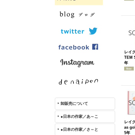
レイク
TEM 
年
卸販売について
●日本の作家／あ～こ
レイ
as go
●日本の作家／さ～と
5年