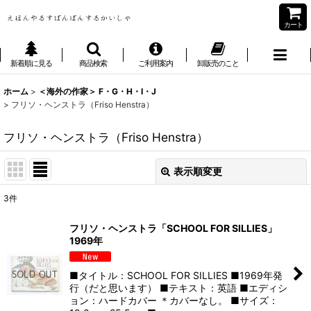
カート
新着順に見る
商品検索
ご利用案内
卸販売のこと
ホーム
>
＜海外の作家＞ F・G・H・I・J
>
フリソ・ヘンストラ（Friso Henstra）
フリソ・ヘンストラ（Friso Henstra）
表示順変更
閉じる
3
件
表示数
:
フリソ・ヘンストラ「SCHOOL FOR SILLIES」
1969年
並び順
:
■タイトル：SCHOOL FOR SILLIES ■1969年発
絞り込む
行（だと思います） ■テキスト：英語 ■エディシ
ョン：ハードカバー ＊カバーなし。 ■サイズ：