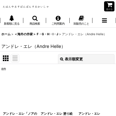
カート
新着順に見る
商品検索
ご利用案内
卸販売のこと
ホーム
>
＜海外の作家＞ F・G・H・I・J
>
アンドレ・エレ（Andre Helle）
アンドレ・エレ（Andre Helle）
表示順変更
閉じる
8
件
表示数
:
並び順
:
絞り込む
アンドレ・エレ「ノアの
アンドレ・エレ 塗り絵
アンドレ・エレ