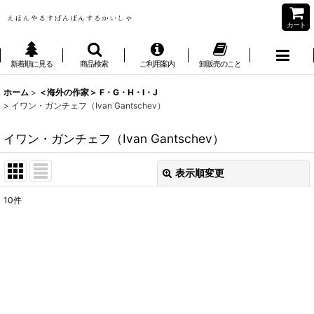
カート
新着順に見る
商品検索
ご利用案内
卸販売のこと
ホーム
>
＜海外の作家＞ F・G・H・I・J
>
イワン・ガンチェフ（Ivan Gantschev）
イワン・ガンチェフ（Ivan Gantschev）
表示順変更
閉じる
10
件
表示数
:
並び順
:
絞り込む