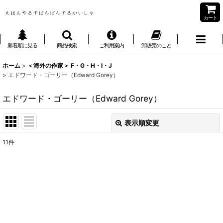
カート
新着順に見る
商品検索
ご利用案内
卸販売のこと
ホーム
>
＜海外の作家＞ F・G・H・I・J
>
エドワード・ゴーリー（Edward Gorey）
エドワード・ゴーリー（Edward Gorey）
表示順変更
閉じる
11
件
表示数
:
並び順
:
絞り込む