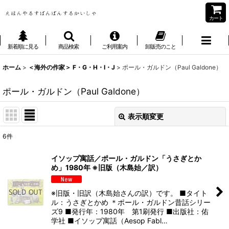
カート
新着順に見る
商品検索
ご利用案内
卸販売のこと
ホーム
>
＜海外の作家＞ F・G・H・I・J
>
ポール・ガルドン（Paul Galdone）
ポール・ガルドン（Paul Galdone）
表示順変更
閉じる
6
件
表示数
:
イソップ寓話／ポール・ガルドン「うさぎとか
め」1980年 ※旧版（木島始／訳）
並び順
:
※旧版・旧訳（木島始さんの訳）です。 ■タイト
絞り込む
ル：うさぎとかめ ＊ポール・ガルドン昔話シリー
ズ9 ■発行年：1980年 第1刷発行 ■出版社：佑
学社 ■イソップ寓話（Aesop Fabl…