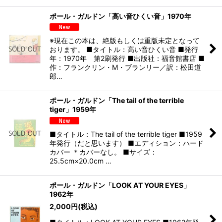
ポール・ガルドン「高い音ひくい音」1970年
※現在この本は、絶版もしくは重版未定となって
おります。 ■タイトル：高い音ひくい音 ■発行
年：1970年 第2刷発行 ■出版社：福音館書店 ■
作：フランクリン・M・ブランリー／訳：松田道
郎…
ポール・ガルドン「The tail of the terrible
tiger」1959年
■タイトル：The tail of the terrible tiger ■1959
年発行（だと思います） ■エディション：ハード
カバー ＊カバーなし。 ■サイズ：
25.5cm×20.0cm …
ポール・ガルドン「LOOK AT YOUR EYES」
1962年
2,000
円
(税込)