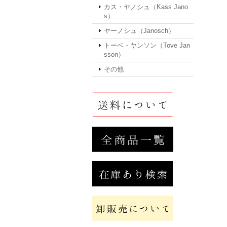
カス・ヤノシュ（Kass Jano
s）
ヤーノシュ（Janosch）
トーベ・ヤンソン（Tove Jan
sson）
その他