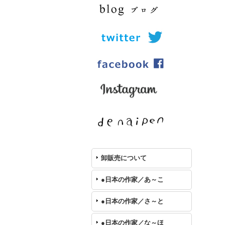
卸販売について
●日本の作家／あ～こ
●日本の作家／さ～と
●日本の作家／な～ほ