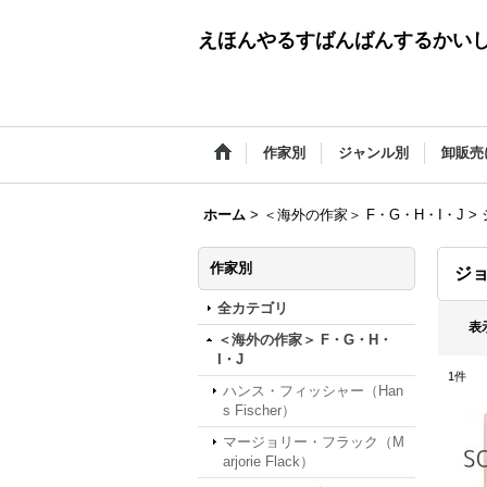
えほんやるすばんばんするかい
作家別
ジャンル別
卸販売
ホーム
>
＜海外の作家＞ F・G・H・I・J
>
作家別
ジョ
全カテゴリ
表
＜海外の作家＞ F・G・H・
I・J
1
件
ハンス・フィッシャー（Han
s Fischer）
マージョリー・フラック（M
arjorie Flack）