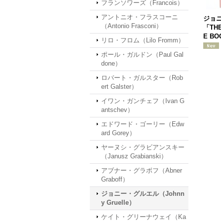
フランソワーズ（Francois）
アントニオ・フラスコーニ
ジョ
（Antonio Frasconi）
「THE
E BO
リロ・フロム（Lilo Fromm）
ポール・ガルドン（Paul Gal
done）
ロバート・ガルスター（Rob
ert Galster）
イワン・ガンチェフ（Ivan G
antschev）
エドワード・ゴーリー（Edw
ard Gorey）
ヤーヌシ・グラビアンスキー
（Janusz Grabianski）
アブナー・グラボフ（Abner
Graboff）
ジョニー・グルエル（Johnn
y Gruelle）
ケイト・グリーナウェイ（Ka