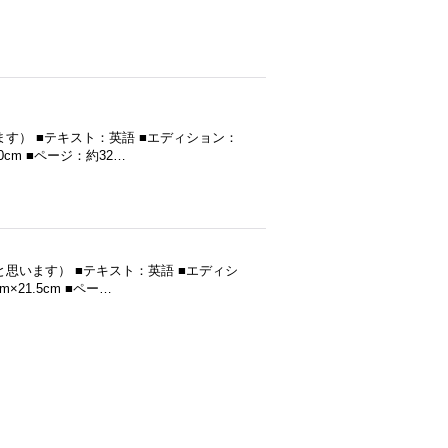
思います） ■テキスト：英語 ■エディション：
0cm ■ページ：約32…
行（だと思います） ■テキスト：英語 ■エディシ
21.5cm ■ペー…