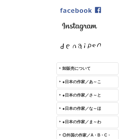
卸販売について
●日本の作家／あ～こ
●日本の作家／さ～と
●日本の作家／な～ほ
●日本の作家／ま～わ
◎外国の作家／A・B・C・