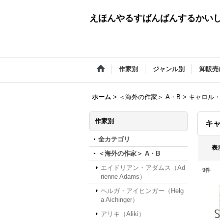
えほんやるすばんばんするかい
作家別
ジャンル別
卸販売
ホーム
>
＜海外の作家＞ A・B
>
キャロル・バ
作家別
キャ
全カテゴリ
表
＜海外の作家＞ A・B
エイドリアン・アダムス（Ad
9
件
rienne Adams）
ヘルガ・アイヒンガー（Helg
a Aichinger）
アリキ（Aliki）