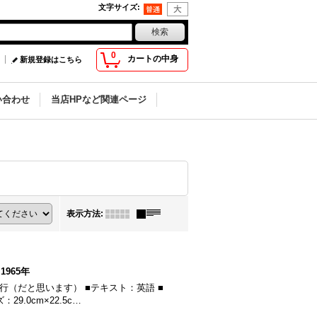
文字サイズ
:
0
カートの中身
新規登録はこちら
い合わせ
当店HPなど関連ページ
表示方法
:
1965年
65年発行（だと思います） ■テキスト：英語 ■
.0cm×22.5c…