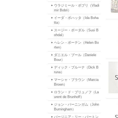
ウラジミール・ボブリ（Vladi
mir Bobri）
イーダ・ボハッタ（Ida Boha
tta）
スージー・ボーダル（Susi B
ohdal）
ヘレン・ボーテン（Helen Bo
rten）
ダニエル・ブール（Daniele
Bour）
ディック・ブルーナ（Dick B
runa）
マーシャ・ブラウン（Marcia
Brown）
ロラン・ド・ブリュノフ（La
urent de Brunhoff）
ジョン・バーニンガム（John
Burningham）
バージニア・リー・バートン