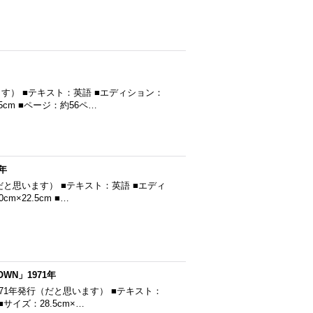
います） ■テキスト：英語 ■エディション：
5cm ■ページ：約56ペ…
3年
発行（だと思います） ■テキスト：英語 ■エディ
×22.5cm ■…
OWN」1971年
N ■1971年発行（だと思います） ■テキスト：
イズ：28.5cm×…