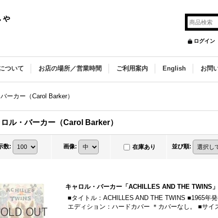
しゃ
ログイン
について
お店の場所／営業時間
ご利用案内
English
お問
ーカー（Carol Barker）
ロル・バーカー（Carol Barker）
示数
:
画像
:
並び順
:
在庫あり
キャロル・バーカー「ACHILLES AND THE TWINS」
■タイトル：ACHILLES AND THE TWINS ■19
エディション：ハードカバー ＊カバーなし。 ■サイズ：29