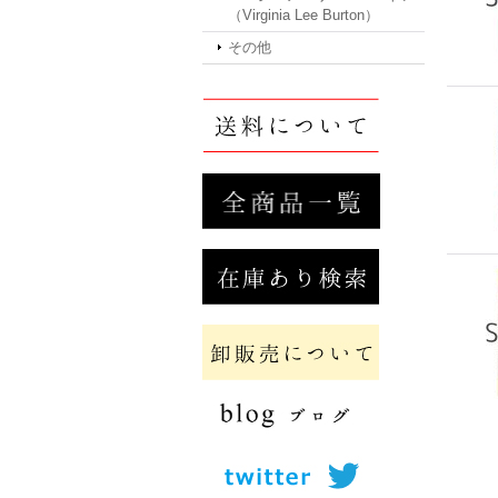
（Virginia Lee Burton）
その他