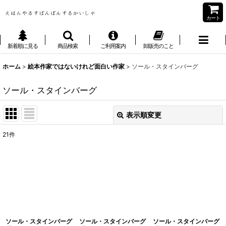
カート
新着順に見る
商品検索
ご利用案内
卸販売のこと
ホーム
>
絵本作家ではないけれど面白い作家
>
ソール・スタインバーグ
ソール・スタインバーグ
表示順変更
閉じる
21
件
表示数
:
並び順
:
絞り込む
ソール・スタインバーグ
ソール・スタインバーグ
ソール・スタインバーグ