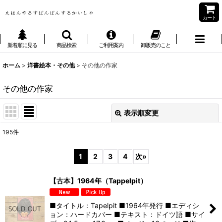
カート
新着順に見る
商品検索
ご利用案内
卸販売のこと
ホーム
>
洋書絵本・その他
>
その他の作家
その他の作家
表示順変更
閉じる
195
件
表示数
:
1
2
3
4
次
»
並び順
:
【古本】1964年（Tappelpit）
絞り込む
■タイトル：Tapelpit ■1964年発行 ■エディシ
ョン：ハードカバー ■テキスト：ドイツ語 ■サイ