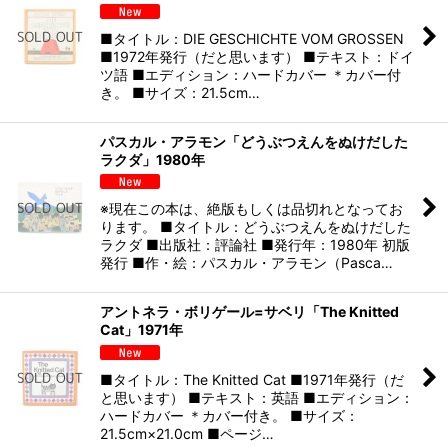
■タイトル：DIE GESCHICHTE VOM GROSSEN
■1972年発行（だと思います） ■テキスト：ドイ
ツ語 ■エディション：ハードカバー ＊カバー付
き。 ■サイズ：21.5cm…
パスカル・アラモン「どうぶつえんをぬけだした
ラクダ」1980年
※現在この本は、絶版もしくは品切れとなってお
ります。 ■タイトル：どうぶつえんをぬけだした
ラクダ ■出版社：評論社 ■発行年：1980年 初版
発行 ■作・絵：パスカル・アラモン（Pasca…
アントネラ・ボリゲール=サベリ「The Knitted
Cat」1971年
■タイトル：The Knitted Cat ■1971年発行（だ
と思います） ■テキスト：英語 ■エディション：
ハードカバー ＊カバー付き。 ■サイズ：
21.5cm×21.0cm ■ページ…