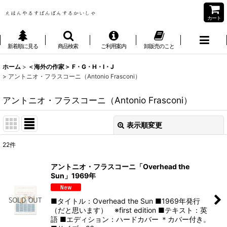
カート
新着順に見る
商品検索
ご利用案内
卸販売のこと
ホーム
>
＜海外の作家＞ F・G・H・I・J
>
アントニオ・フラスコーニ（Antonio Frasconi）
アントニオ・フラスコーニ（Antonio Frasconi）
表示順変更
閉じる
22
件
表示数
:
アントニオ・フラスコーニ「Overhead the
Sun」1969年
並び順
:
■タイトル：Overhead the Sun ■1969年発行
絞り込む
（だと思います） ※first edition ■テキスト：英
語 ■エディション：ハードカバー ＊カバー付き。