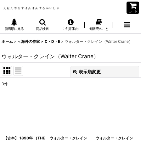
カート
新着順に見る
商品検索
ご利用案内
卸販売のこと
ホーム
>
＜海外の作家＞ C・D・E
>
ウォルター・クレイン（Walter Crane）
ウォルター・クレイン（Walter Crane）
表示順変更
閉じる
3
件
表示数
:
並び順
:
絞り込む
【古本】 1890年 （THE
ウォルター・クレイン
ウォルター・クレイン